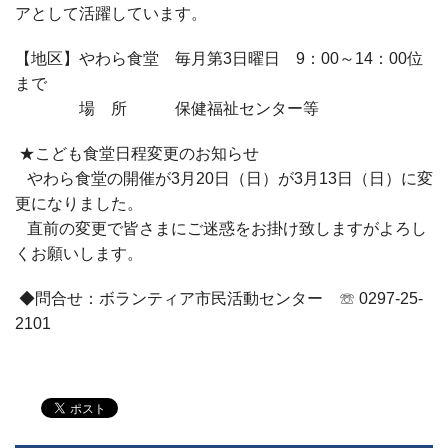
アとして活躍しています。
【地区】やわら食堂 毎月第
3
日曜日
9
：
00
～
14
：
00
位
まで
場 所 保健福祉センター等
★
こども食堂日程変更のお知らせ
やわら食堂の開催が
3
月
20
日（日）が
3
月
13
日（日）に変
更になりました。
直前の変更で皆さまにご迷惑をお掛け致しますがよろし
くお願いします。
◆
問合せ：ボランティア市民活動センター ☏
0297-25-
2101