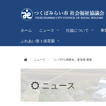
このページの本文へ移動
ホーム
ニュース
社協について
事
ふれあい第１保育園
ニュース
「レジ打ち体験会」参加者 募集
ニュース