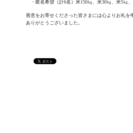
・匿名希望（計
6
名）米
150
㎏、米
30
㎏、米
5
㎏、
善意をお寄せくださった皆さまには心よりお礼を
ありがとうございました。