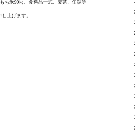
もち米
90
㎏、食料品一式、麦茶、缶詰等
申し上げます。