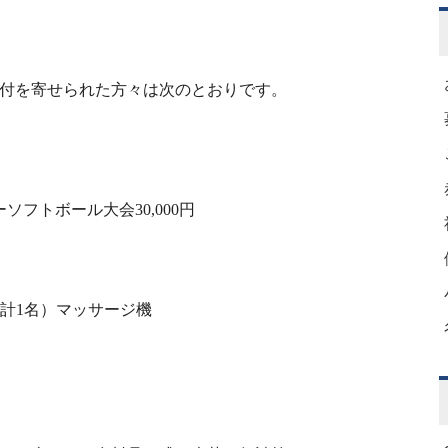
付を寄せられた方々は次のとおりです。
ーソフトボール大会
30,000
円
計
1
名）マッサージ機