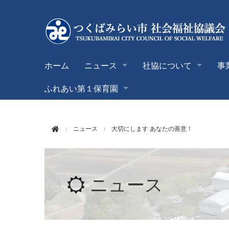
このページの本文へ移動
ホーム
ニュース
社協について
事
ふれあい第１保育園
ニュース
大切にします あなたの善意！
ニュース