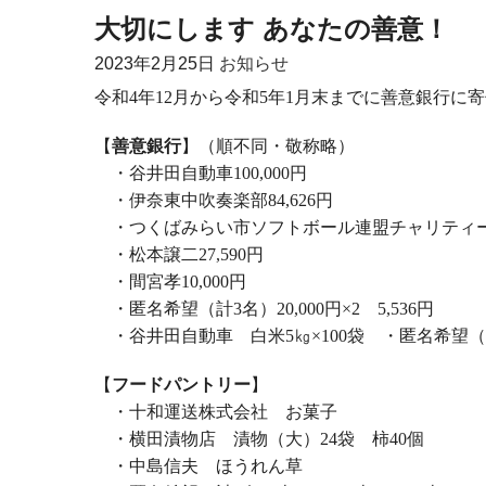
大切にします あなたの善意！
2023年
2月25日
お知らせ
令和
4
年
12
月から令和
5
年
1
月末までに善意銀行に寄
【
善意銀行
】（順不同・敬称略）
・谷井田自動車
100,000
円
・伊奈東中吹奏楽部
84,626
円
・つくばみらい市ソフトボール連盟チャリティ
・松本譲二
27,590
円
・間宮孝
10,000
円
・匿名希望（計
3
名）
20,000
円×
2
5,536
円
・谷井田自動車 白米
5
㎏×
100
袋 ・匿名希望（
【
フードパントリー
】
・十和運送株式会社 お菓子
・横田漬物店 漬物（大）
24
袋 柿
40
個
・中島信夫 ほうれん草