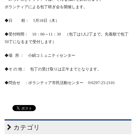
ボランティアによる包丁研ぎ会を開催します。
◆日 程：
5
月
18
日（木）
◆受付時間：
10
：
00
～
11
：
30
（包丁は
1
人
2
丁まで。先着順で包丁
50
丁になるまで受付します）
◆場
所 ： 小絹コミュニティセンター
◆そ の 他： 包丁の受け取りは正午までとなります。
◆問合せ ：ボランティア市民活動センター
☏
0297-25-2101
カテゴリ