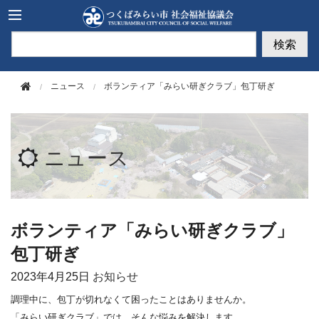
このページの本文へ移動
検索
ニュース
ボランティア「みらい研ぎクラブ」包丁研ぎ
ニュース
ボランティア「みらい研ぎクラブ」
包丁研ぎ
2023年
4月25日
お知らせ
調理中に、包丁が切れなくて困ったことはありませんか。
「みらい研ぎクラブ」では、そんな悩みを解決します。