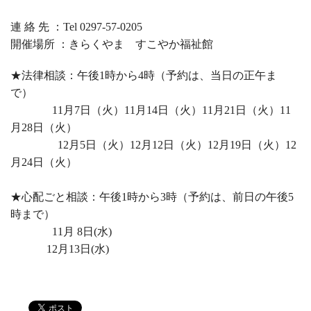
連 絡 先 ：Tel 0297
-57-0205
開催場所 ：きらくやま すこやか福祉館
★法律相談：午後
1
時から
4
時（予約は、当日の正午ま
で）
11
月7日（火）11月
14
日（火）11月21日（火）11
月28日（火）
12
月5日（火）12月12日（火）12月19日（火）12
月
24
日（火）
★心配ごと相談：午後
1
時から
3
時（予約は、前日の午後
5
時まで）
11月 8日
(
水
)
12
月13日
(
水
)