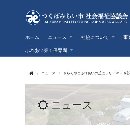
このページの本文へ移動
ホーム
ニュース
社協について
事
ふれあい第１保育園
ニュース
きらくやまふれあいの丘にフリーWi-Fiを
ニュース