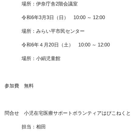
場所：伊奈庁舎
2
階会議室
令和
6
年
3
月
3
日（日）
10:00
～
12:00
場所：みらい平市民センター
令和
6
年４月
20
日（土）
10:00
～
12:00
場所：小絹児童館
参加費 無料
問合せ 小児在宅医療サポートボランティアはぴこねくと
担当：相田