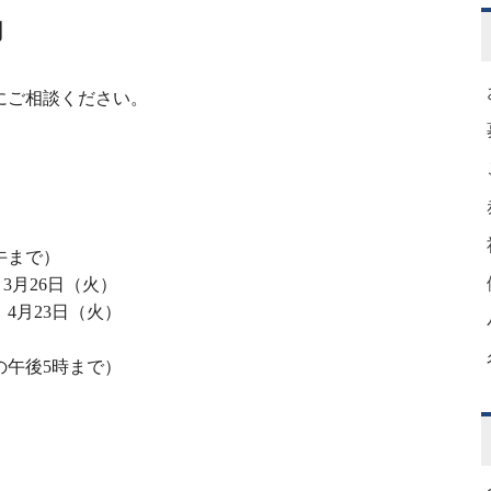
内
にご相談ください。
、当日の正午まで）
3月26日（火）
）4月
23
日（火）
の午後
5
時まで）