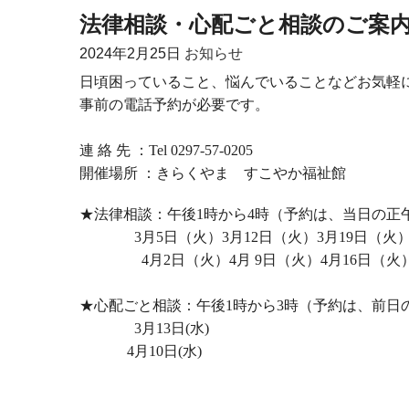
法律相談・心配ごと相談のご案
2024年
2月25日
お知らせ
日頃困っていること、悩んでいることなどお気軽
事前の電話予約が必要です。
連 絡 先 ：Tel 0297
-57-0205
開催場所 ：きらくやま すこやか福祉館
★法律相談：午後
1
時から
4
時（予約は
3
月5日（火）3月
12
日（火）3月19
日（火）
4
月2日（火）4月 9日（火）4月16日（火
★心配ごと相談：午後
1
時から
3
時（予約は、前日
3月13日
(
水
)
4
月10日
(
水
)