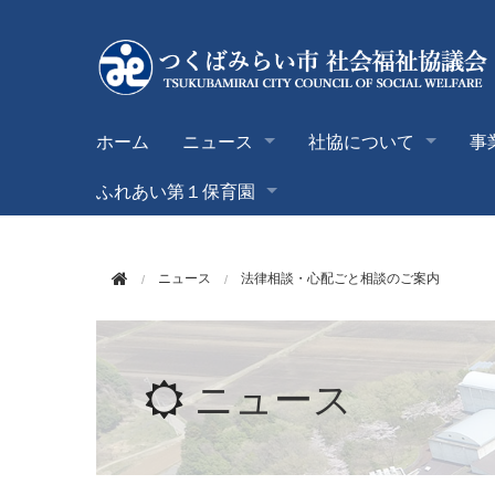
このページの本文へ移動
ホーム
ニュース
社協について
事
ふれあい第１保育園
ニュース
法律相談・心配ごと相談のご案内
ニュース