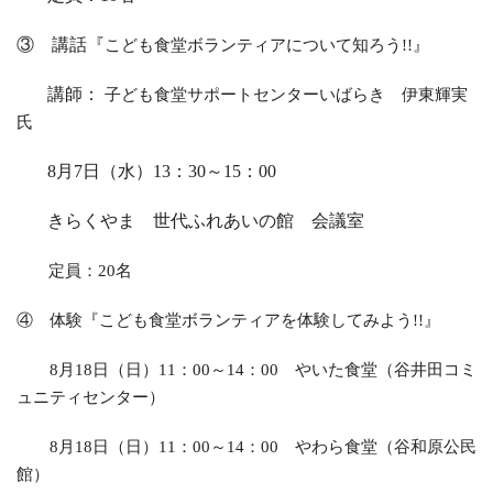
③ 講話『
こども食堂ボランティアについて知ろう
!!
』
講師：
子ども食堂サポートセンターいばらき 伊東輝実
氏
8
月
7
日（水）
13
：
30
～
15
：
00
きらくやま 世代ふれあいの館 会議室
定員：
20
名
④ 体験『こども食堂ボランティアを体験してみよう
!!
』
8
月
18
日（日）
11
：
00
～
14
：
00
やいた食堂（谷井田コミ
ュニティセンター）
8
月
18
日（日）
11
：
00
～
14
：
00
やわら食堂（谷和原公民
館）