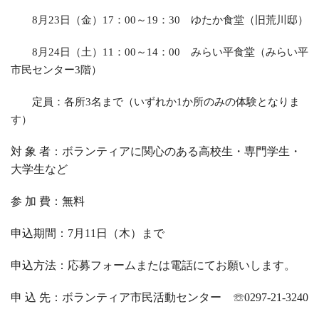
8
月
23
日（金）
17
：
00
～
19
：
30
ゆたか食堂（旧荒川邸）
8
月
24
日（土）
11
：
00
～
14
：
00
みらい平食堂（みらい平
市民センター
3
階）
定員：各所
3
名まで（いずれか
1
か所のみの体験となりま
す）
対 象 者：ボランティアに関心のある高校生・専門学生・
大学生など
参 加 費：無料
申込期間：
7
月11日（木）まで
申込方法：応募フォームまたは電話にてお願いします。
申 込 先：ボランティア市民活動センター ☏
0297-21-3240