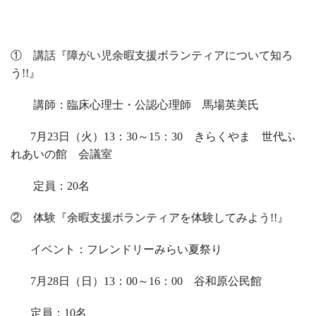
① 講話『障がい児余暇支援ボランティアについて知ろ
う
!!
』
講師：臨床心理士・公認心理師 馬場英美氏
7
月
23
日（火）
13
：
30
～
15
：
30
きらくやま 世代ふ
れあいの館 会議室
定員：
20
名
② 体験『余暇支援ボランティアを体験してみよう
!!
』
イベント：フレンドリーみらい夏祭り
7
月
28
日（日）
13
：
00
～
16
：
00
谷和原公民館
定員：
10
名