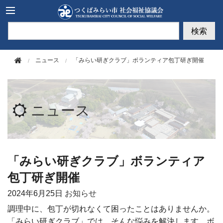
このページの本文へ移動
検索
ニュース
「みらい研ぎクラブ」ボランティア包丁研ぎ開催
ニュース
「みらい研ぎクラブ」ボランティア
包丁研ぎ開催
2024年
6月25日
お知らせ
調理中に、包丁が切れなくて困ったことはありませんか。
「みらい研ぎクラブ」では、そんな悩みを解決します。ボ