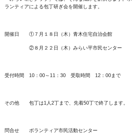
ランティアによる包丁研ぎ会を開催します。
開催日 ①７月１８日（木）青木住宅自治会館
②８月２２日（木）みらい平市民センター
受付時間
10
：
00
～
11
：
30
受取時間
12
：
00
まで
その他 包丁は
1
人
2
丁まで、先着
50
丁で終了します。
問合せ ボランティア市民活動センター