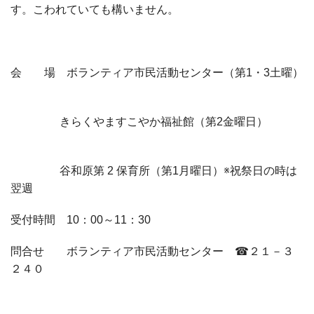
す。こわれていても構いません。
会 場 ボランティア市民活動センター（第
1
・
3
土曜）
きらくやますこやか福祉館（第
2
金曜日）
谷和原第
2
保育所（第
1
月曜日）
※
祝祭日の時は
翌週
受付時間
10
：
00
～
11
：
30
問合せ ボランティア市民活動センター
☎
２１－３
２４０