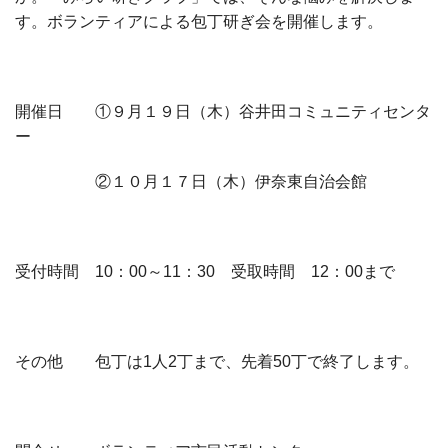
す。ボランティアによる包丁研ぎ会を開催します。
開催日 ①９月１９日（木）谷井田コミュニティセンタ
ー
②１０月１７日（木）伊奈東自治会館
受付時間
10
：
00
～
11
：
30
受取時間
12
：
00
まで
その他 包丁は
1
人
2
丁まで、先着
50
丁で終了します。