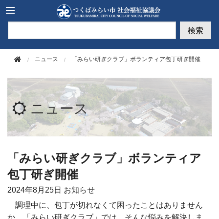
このページの本文へ移動
検索
ニュース
「みらい研ぎクラブ」ボランティア包丁研ぎ開催
ニュース
「みらい研ぎクラブ」ボランティア
包丁研ぎ開催
2024年
8月25日
お知らせ
調理中に、包丁が切れなくて困ったことはありません
か。「みらい研ぎクラブ」では、そんな悩みを解決しま