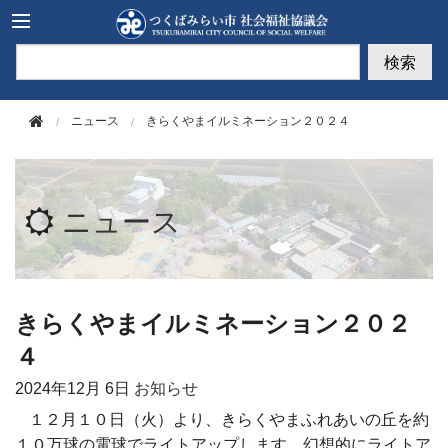
このページの本文へ移動
検索
ニュース
きらくやまイルミネーション２０２４
ニュース
きらくやまイルミネーション２０２
４
2024年
12月 6日
お知らせ
１２月１０日（火）より、きらくやまふれあいの丘を約
１０万球の電球でライトアップします。幻想的にライトア