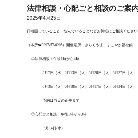
法律相談・心配ごと相談のご案
2025年
4月25日
日頃困っていること、悩んでいることなどお気軽にご相談ください
（本所☎
0297-57-0205
）開催場所 きらくやま すこやか福祉館
◎法律相談：午後
1
時から
4
5
月
7
日（水）
5
月
13
日（火）
5
月
20
日（火）
5
月
27
日（火）
6
月
3
日（火）
6
月
10
日（火）
6
月
17
日（火）
6
月
24
日（火）
予約は当日の正午まで
◎心配ごと相談：午後
1
時から
3
時
5
月
14
日
(
水
)