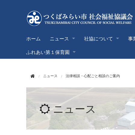
このページの本文へ移動
ホーム
ニュース
社協について
事
ふれあい第１保育園
ニュース
法律相談・心配ごと相談のご案内
ニュース