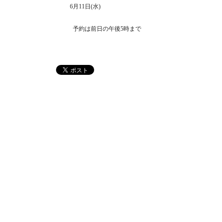
6
月
11
日
(
水
)
予約は前日の午後5時まで