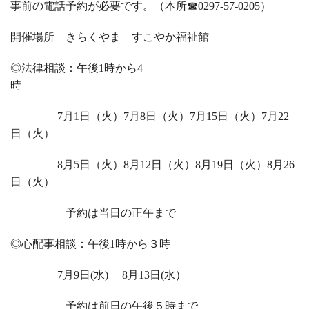
事前の電話予約が必要です。（本所☎
0297-57-0205
）
開催場所 きらくやま すこやか福祉館
◎法律相談：午後
1
時から
4
時
7
月
1
日（火）
7
月
8
日（火）
7
月
15
日（火）
7
月
22
日（火）
8
月
5
日（火）
8
月
12
日（火）
8
月
19
日（火）
8
月
26
日（火）
予約は当日の正午まで
◎心配事相談：午後
1
時から３時
7
月
9
日
(
水
)
8
月
13
日
(
水）
予約は前日の午後５時まで