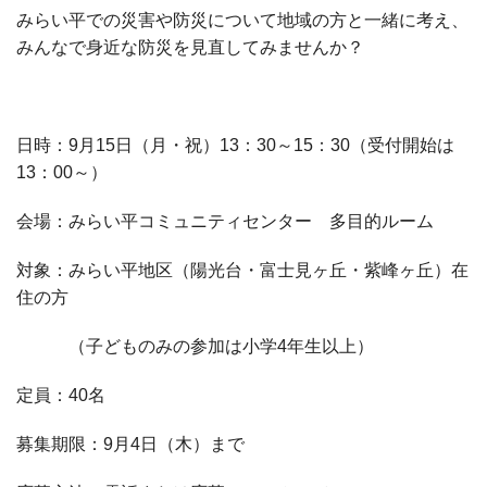
みらい平での災害や防災について地域の方と一緒に考え、
みんなで身近な防災を見直してみませんか？
日時：
9
月
15
日（月・祝）
13
：
30
～
15
：
30
（受付開始は
13
：
00
～）
会場：みらい平コミュニティセンター 多目的ルーム
対象：みらい平地区（陽光台・富士見ヶ丘・紫峰ヶ丘）在
住の方
（子どものみの参加は小学
4
年生以上）
定員：
40
名
募集期限：
9
月
4
日（木）まで