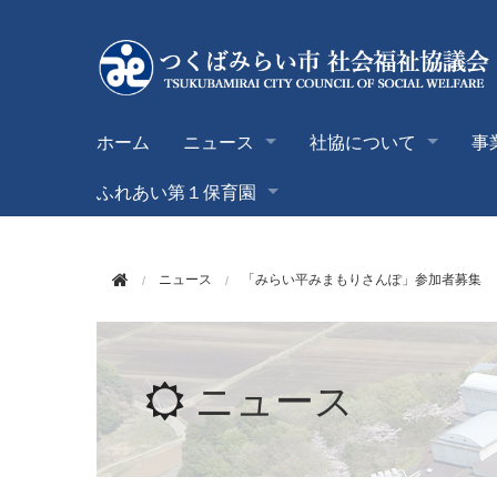
このページの本文へ移動
ホーム
ニュース
社協について
事
ふれあい第１保育園
ニュース
「みらい平みまもりさんぽ」参加者募集
ニュース